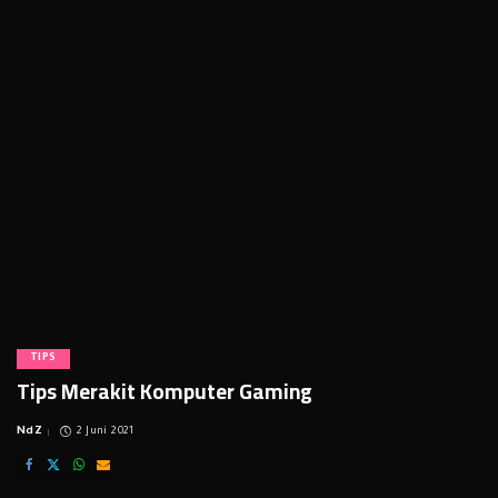
TIPS
Tips Merakit Komputer Gaming
NdZ
2 Juni 2021
Posted
by