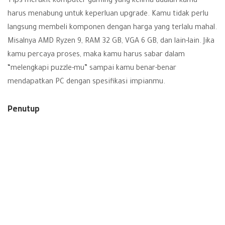
Tips merakit komputer gaming yang kelima adalah kamu
harus menabung untuk keperluan upgrade. Kamu tidak perlu
langsung membeli komponen dengan harga yang terlalu mahal.
Misalnya AMD Ryzen 9, RAM 32 GB, VGA 6 GB, dan lain-lain. Jika
kamu percaya proses, maka kamu harus sabar dalam
“melengkapi puzzle-mu” sampai kamu benar-benar
mendapatkan PC dengan spesifikasi impianmu.
Penutup
Demikian informasi seputar beberapa tips penting ketika
merakit PC gaming. Memang merakit PC tidak ada matinya. Ini
karena akan selalu muncul game-game yang dengan kualitas
grafik yang sangat bagus. Game-game tersebut juga
menuntutmu memiliki perangkat dengan spesifikasi terbaik.
Jadi, jika kamu ingin terus memainkan game-game terbaru,
maka kamu harus menabung mulai menabung untuk upgrade
komponenmu.