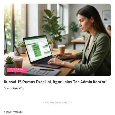
TUTORIAL
Kuasai 15 Rumus Excel Ini, Agar Lolos Tes Admin Kantor!
Penulis
NdukZ
Posted
by
– Advertisement –
ARTIKEL TERBARU