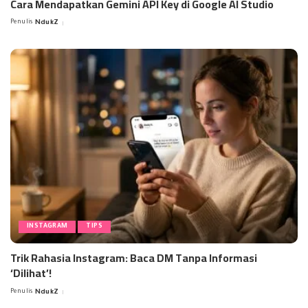
Cara Mendapatkan Gemini API Key di Google AI Studio
Penulis
NdukZ
Posted
by
INSTAGRAM
TIPS
Trik Rahasia Instagram: Baca DM Tanpa Informasi
‘Dilihat’!
Penulis
NdukZ
Posted
by