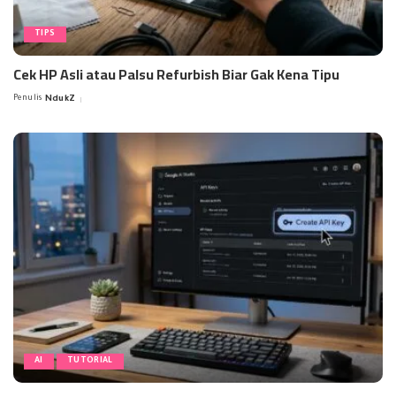
TIPS
Cek HP Asli atau Palsu Refurbish Biar Gak Kena Tipu
Penulis
NdukZ
Posted
by
AI
TUTORIAL