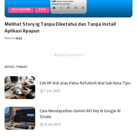
INSTAGRAM
TIPS
Melihat Story ig Tanpa Diketahui dan Tanpa Install
Aplikasi Apapun
Penulis
NdZ
Posted
by
– Advertisement –
ARTIKEL TERBARU
Cek HP Asli atau Palsu Refurbish Biar Gak Kena Tipu
7 Juli 2026
Cara Mendapatkan Gemini API Key di Google AI
Studio
6 Juli 2026