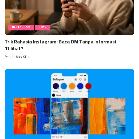
INSTAGRAM
TIPS
Trik Rahasia Instagram: Baca DM Tanpa Informasi
‘Dilihat’!
Penulis
NdukZ
Posted
by