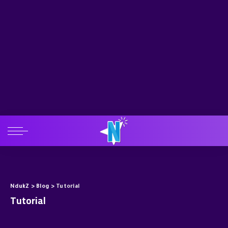
Kuasai 15 Rumus Excel Ini, Agar Lolos Tes Admin Kantor!
2 Juli 2026
– Advertisement –
NdukZ
>
Blog
>
Tutorial
Tutorial