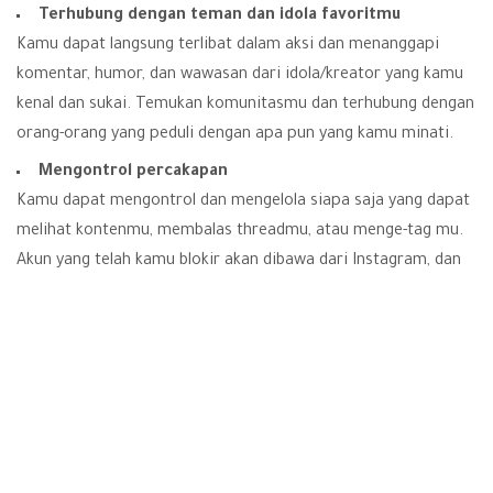
Terhubung dengan teman dan idola favoritmu
Kamu dapat langsung terlibat dalam aksi dan menanggapi
komentar, humor, dan wawasan dari idola/kreator yang kamu
kenal dan sukai. Temukan komunitasmu dan terhubung dengan
orang-orang yang peduli dengan apa pun yang kamu minati.
Mengontrol percakapan
Kamu dapat mengontrol dan mengelola siapa saja yang dapat
melihat kontenmu, membalas threadmu, atau menge-tag mu.
Akun yang telah kamu blokir akan dibawa dari Instagram, dan
Aplikasi Threads Pedoman Komunitas yang sama untuk
membantu memastikan semua orang berinteraksi dengan
aman dan autentik.
Selalu Update
Memastikan kamu selalu mengikuti tren terbaru dan acara
yang sedang langsung. Baik tentang musik baru, pemutaran
perdana film, olahraga, game, acara TV, mode, atau rilis