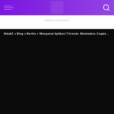
– Advertisement –
NdukZ
>
Blog
>
Berita
>
Mengenal Aplikasi Threads: Membahas Segala Hal Mulai Dari Topik Yang Kamu Minati