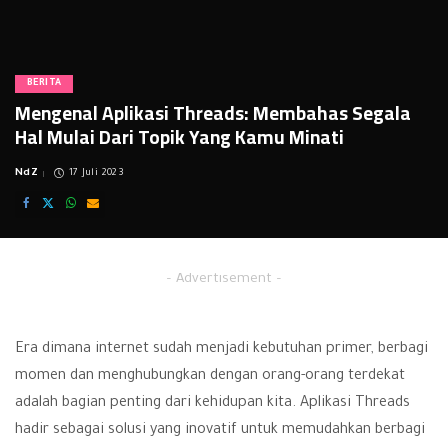
BERITA
Mengenal Aplikasi Threads: Membahas Segala
Hal Mulai Dari Topik Yang Kamu Minati
NdZ
17 Juli 2023
Posted
by
– Advertisement –
Era dimana internet sudah menjadi kebutuhan primer, berbagi
momen dan menghubungkan dengan orang-orang terdekat
adalah bagian penting dari kehidupan kita. Aplikasi Threads
hadir sebagai solusi yang inovatif untuk memudahkan berbagi