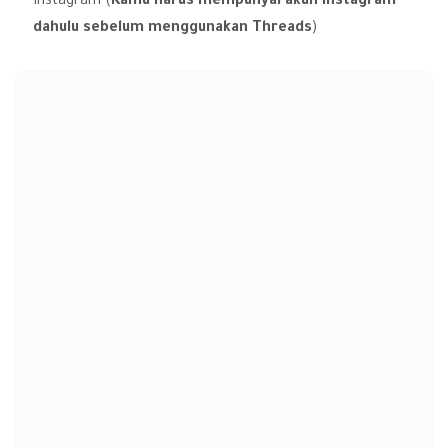
Instagram (
Kamu harus mempunyai akun Instagram
dahulu sebelum menggunakan Threads
)