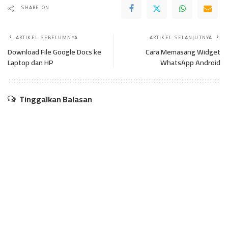
SHARE ON
ARTIKEL SEBELUMNYA
ARTIKEL SELANJUTNYA
Download File Google Docs ke
Cara Memasang Widget
Laptop dan HP
WhatsApp Android
Tinggalkan Balasan
Alamat email Anda tidak akan dipublikasikan.
Ruas yang wajib
ditandai
*