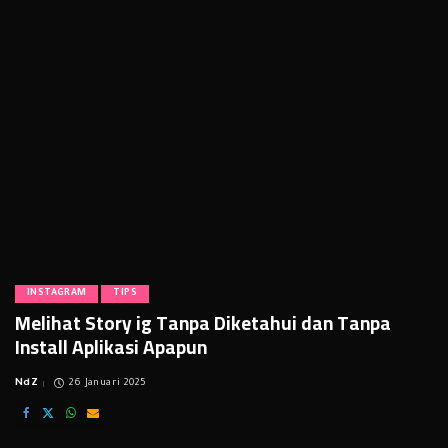
INSTAGRAM
TIPS
Melihat Story ig Tanpa Diketahui dan Tanpa
Install Aplikasi Apapun
NdZ
26 Januari 2025
Posted
by