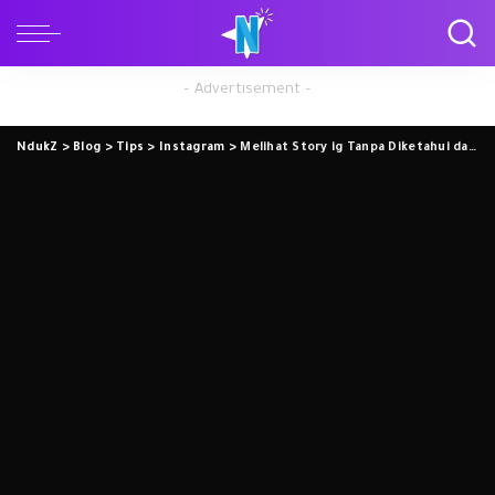
– Advertisement –
NdukZ
>
Blog
>
Tips
>
Instagram
>
Melihat Story ig Tanpa Diketahui dan Tanpa Install Aplikasi Apapun