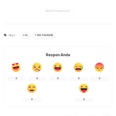
– Advertisement –
IG
INSTAGRAM
TAGS:
Respon Anda
0
0
0
0
0
0
0