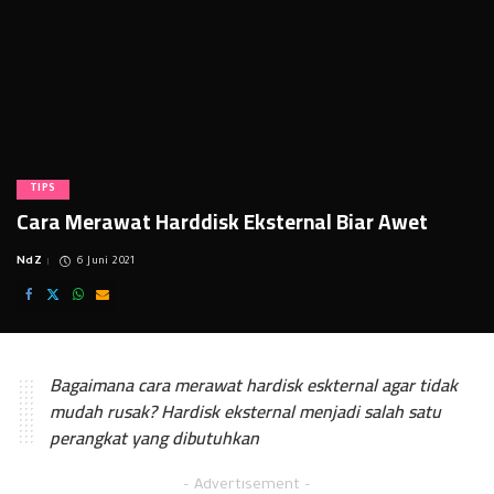
TIPS
Cara Merawat Harddisk Eksternal Biar Awet
NdZ
6 Juni 2021
Posted
by
Bagaimana cara merawat hardisk eskternal agar tidak
mudah rusak? Hardisk eksternal menjadi salah satu
perangkat yang dibutuhkan
– Advertisement –