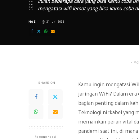
Inilah beberapa cara yang bisa kamu coba u
mengatasi wifi lemot yang bisa kamu coba 
NdZ
21 Juni 2023
Posted
by
– Ad
SHARE ON
Kamu ingin mengatasi Wi
jaringan
WiFi
? Dalam era d
bagian penting dalam kehi
Teknologi nirkabel yang 
memainkan peran vital da
pandemi saat ini, di man
Rekomendasi