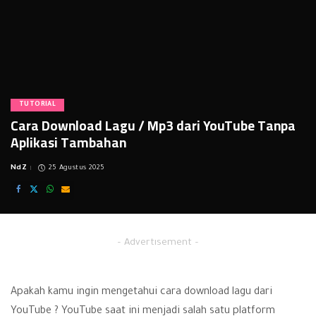
TUTORIAL
Cara Download Lagu / Mp3 dari YouTube Tanpa
Aplikasi Tambahan
NdZ
25 Agustus 2025
Posted
by
– Advertisement –
Apakah kamu ingin mengetahui cara download lagu dari
YouTube ? YouTube saat ini menjadi salah satu platform