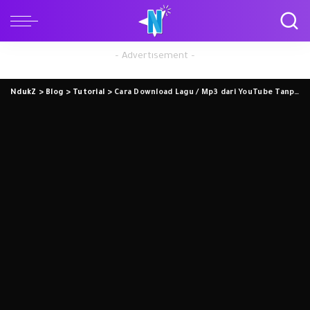
– Advertisement –
NdukZ
>
Blog
>
Tutorial
>
Cara Download Lagu / Mp3 dari YouTube Tanpa Aplikasi Tambahan