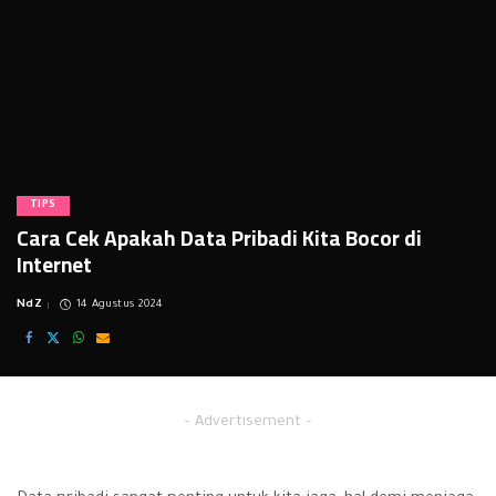
TIPS
Cara Cek Apakah Data Pribadi Kita Bocor di
Internet
NdZ
14 Agustus 2024
Posted
by
– Advertisement –