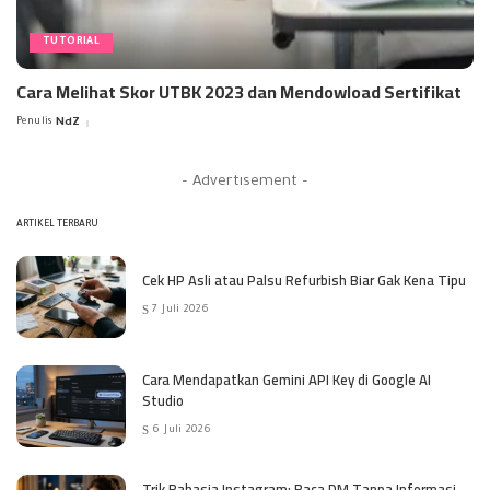
TUTORIAL
Cara Melihat Skor UTBK 2023 dan Mendowload Sertifikat
Penulis
NdZ
Posted
by
– Advertisement –
ARTIKEL TERBARU
Cek HP Asli atau Palsu Refurbish Biar Gak Kena Tipu
7 Juli 2026
Cara Mendapatkan Gemini API Key di Google AI
Studio
6 Juli 2026
Trik Rahasia Instagram: Baca DM Tanpa Informasi