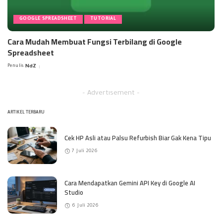
GOOGLE SPREADSHEET
TUTORIAL
Cara Mudah Membuat Fungsi Terbilang di Google
Spreadsheet
Penulis
NdZ
Posted
by
– Advertisement –
ARTIKEL TERBARU
Cek HP Asli atau Palsu Refurbish Biar Gak Kena Tipu
7 Juli 2026
Cara Mendapatkan Gemini API Key di Google AI
Studio
6 Juli 2026