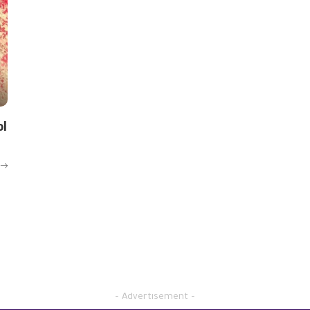
ol
– Advertisement –