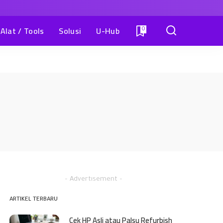
Alat / Tools
Solusi
U-Hub
0
– Advertisement –
ARTIKEL TERBARU
Cek HP Asli atau Palsu Refurbish