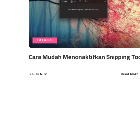
TUTORIAL
Cara Mudah Menonaktifkan Snipping To
Read More
Penulis
NdZ
Posted
by