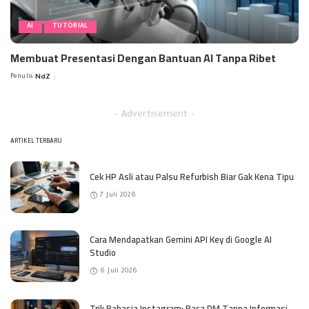
AI
TUTORIAL
Membuat Presentasi Dengan Bantuan AI Tanpa Ribet
Penulis
NdZ
Posted
by
– Advertisement –
ARTIKEL TERBARU
Cek HP Asli atau Palsu Refurbish Biar Gak Kena Tipu
7 Juli 2026
Cara Mendapatkan Gemini API Key di Google AI
Studio
6 Juli 2026
Trik Rahasia Instagram: Baca DM Tanpa Informasi