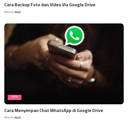
Cara Backup Foto dan Video Via Google Drive
Penulis
NdZ
Posted
by
TIPS
Cara Menyimpan Chat WhatsApp di Google Drive
Penulis
NdZ
Posted
by