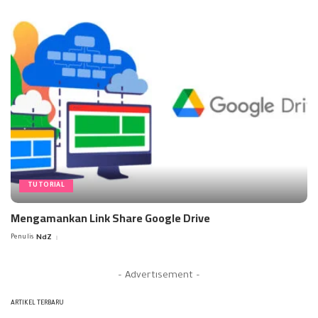
TUTORIAL
Mengamankan Link Share Google Drive
Penulis
NdZ
Posted
by
– Advertisement –
ARTIKEL TERBARU