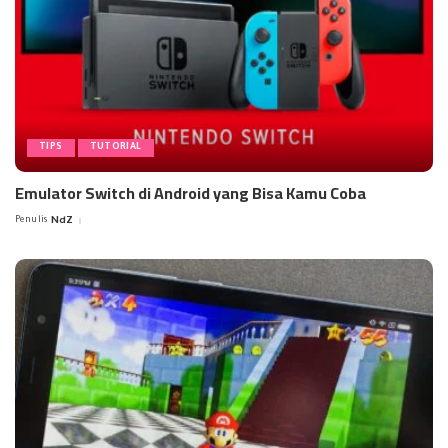
TIPS
TUTORIAL
Emulator Switch di Android yang Bisa Kamu Coba
Penulis
NdZ
Posted
by