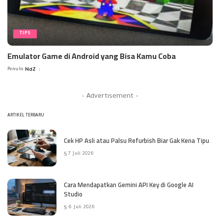
TIPS
Emulator Game di Android yang Bisa Kamu Coba
Penulis
NdZ
Posted
by
– Advertisement –
ARTIKEL TERBARU
Cek HP Asli atau Palsu Refurbish Biar Gak Kena Tipu
7 Juli 2026
Cara Mendapatkan Gemini API Key di Google AI
Studio
6 Juli 2026