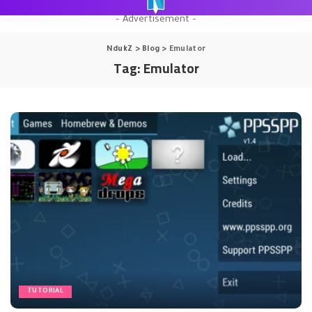
– Advertisement –
NdukZ
>
Blog
>
Emulator
Tag:
Emulator
TUTORIAL