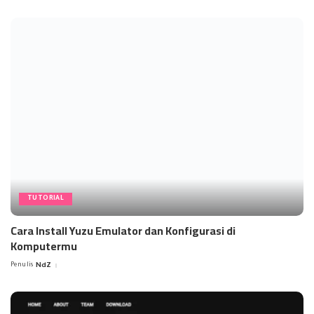
by
TUTORIAL
Cara Install Yuzu Emulator dan Konfigurasi di
Komputermu
Penulis
NdZ
Posted
by