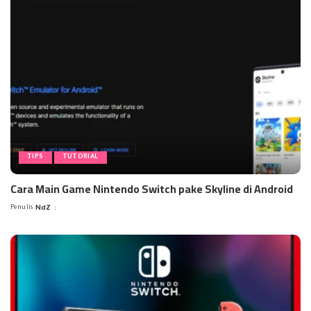
TIPS
TUTORIAL
Cara Main Game Nintendo Switch pake Skyline di Android
Penulis
NdZ
Posted
by