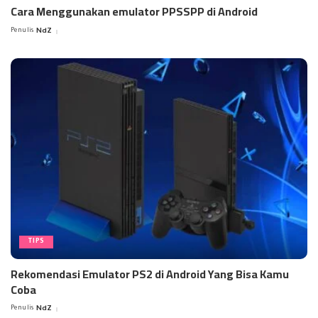
Cara Menggunakan emulator PPSSPP di Android
Penulis
NdZ
Posted
by
TIPS
Rekomendasi Emulator PS2 di Android Yang Bisa Kamu
Coba
Penulis
NdZ
Posted