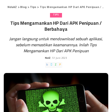
NdukZ
>
Blog
>
Tips
>
Tips Mengamankan HP Dari APK Penipuan / Berbahaya
TIPS
Tips Mengamankan HP Dari APK Penipuan /
Berbahaya
Jangan langsung untuk mendownload sebuah aplikasi,
sebelum memastikan keamanannya. Inilah Tips
Mengamankan HP Dari APK Penipuan
NdZ
1 Juni 2023
Posted
by