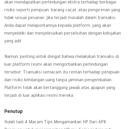
akan mendapatkan perlindungan ekstra terhadap berbagai
risiko seperti penipuan, barang cacat, atau pengiriman yang
tidak sesuai pesanan. Jika terjadi masalah dalam transaksi,
Anda dapat melaporkannya kepada platform, yang akan
menyelidiki dan menyelesaikan perselisihan dengan kebijakan
yang adil.
Namun, penting untuk diingat bahwa melakukan transaksi di
luar platform resmi akan mengorbankan perlindungan
tersebut. Transaksi semacam itu rentan terhadap penipuan
dan risiko kehilangan uang tanpa jaminan pengembalian.
Platform tidak akan bertanggung jawab atas apapun yang
terjadi di luar aplikasi resmi mereka.
Penutup
Itulah tadi 4 Macam Tips Mengamankan HP Dari APK