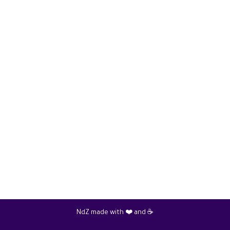
NdZ made with ❤️ and ☕