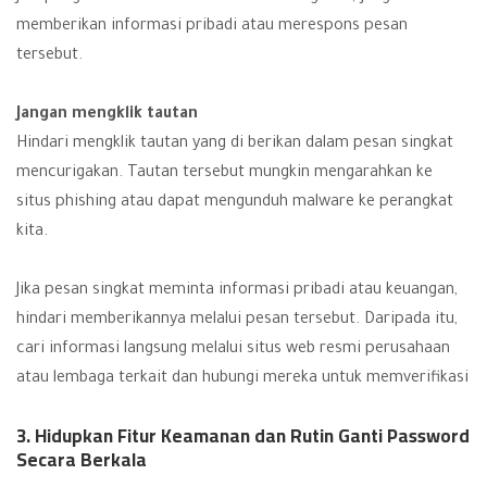
memberikan informasi pribadi atau merespons pesan
tersebut.
Jangan mengklik tautan
Hindari mengklik tautan yang di berikan dalam pesan singkat
mencurigakan. Tautan tersebut mungkin mengarahkan ke
situs phishing atau dapat mengunduh malware ke perangkat
kita.
Jika pesan singkat meminta informasi pribadi atau keuangan,
hindari memberikannya melalui pesan tersebut. Daripada itu,
cari informasi langsung melalui situs web resmi perusahaan
atau lembaga terkait dan hubungi mereka untuk memverifikasi
3. Hidupkan Fitur Keamanan dan Rutin Ganti Password
Secara Berkala