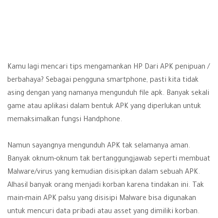
Kamu lagi mencari tips mengamankan HP Dari APK penipuan /
berbahaya? Sebagai pengguna smartphone, pasti kita tidak
asing dengan yang namanya mengunduh file apk. Banyak sekali
game atau aplikasi dalam bentuk APK yang diperlukan untuk
memaksimalkan fungsi Handphone.
Namun sayangnya mengunduh APK tak selamanya aman.
Banyak oknum-oknum tak bertanggungjawab seperti membuat
Malware
/
virus
yang kemudian disisipkan dalam sebuah APK.
Alhasil banyak orang menjadi korban karena tindakan ini. Tak
main-main APK palsu yang disisipi Malware bisa digunakan
untuk mencuri data pribadi atau asset yang dimiliki korban.