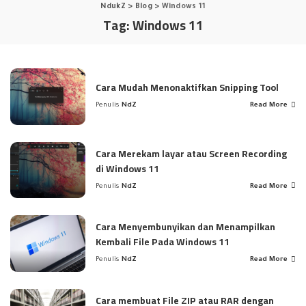
NdukZ
>
Blog
>
Windows 11
Tag:
Windows 11
Cara Mudah Menonaktifkan Snipping Tool
Penulis
NdZ
Read More
Posted
by
Cara Merekam layar atau Screen Recording
di Windows 11
Penulis
NdZ
Read More
Posted
by
Cara Menyembunyikan dan Menampilkan
Kembali File Pada Windows 11
Penulis
NdZ
Read More
Posted
by
Cara membuat File ZIP atau RAR dengan