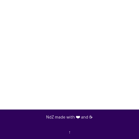
NdZ made with ❤️ and ☕
↑