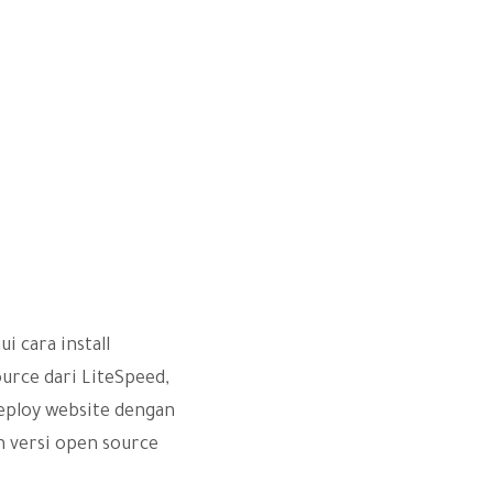
 cara install
urce dari LiteSpeed,
eploy website dengan
h versi open source