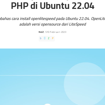
PHP di Ubuntu 22.04
bahas cara install openlitespeed pada Ubuntu 22.04. OpenLit
adalah versi opensource dari LiteSpeed
NdZ
10 Februari 2023
Posted
by