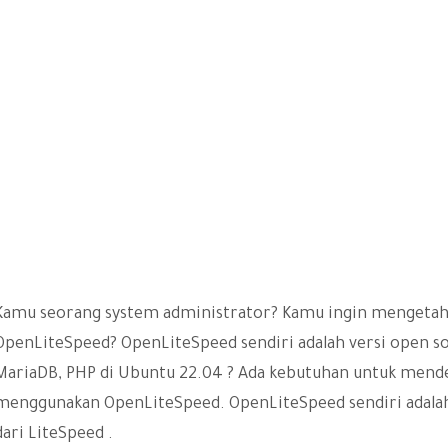
Kamu seorang system administrator? Kamu ingin mengetahui
OpenLiteSpeed? OpenLiteSpeed sendiri adalah versi open so
MariaDB,
PHP
di Ubuntu 22.04 ? Ada kebutuhan untuk mend
menggunakan OpenLiteSpeed. OpenLiteSpeed ​​sendiri adala
dari LiteSpeed .