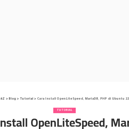
ukZ
>
Blog
>
Tutorial
>
Cara Install OpenLiteSpeed, MariaDB, PHP di Ubuntu 2
TUTORIAL
Install OpenLiteSpeed, Ma