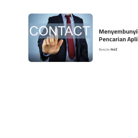
Menyembunyi
Pencarian Apl
Penulis
NdZ
Posted
by